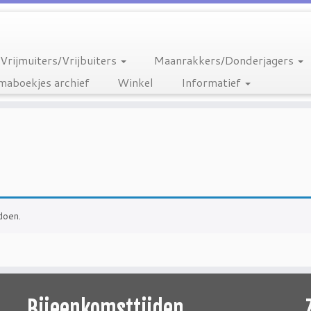
Vrijmuiters/Vrijbuiters
Maanrakkers/Donderjagers
aboekjes archief
Winkel
Informatief
doen.
Bijeenkomsttijden