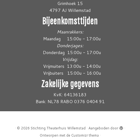
Grimhoek 15
4797 AJ Willemstad
Bijeenkomsttijden
Maanrakkers:
Maandag 15:00u - 17:00u
Donderjages:
Donderdag 15:00u - 17:00u
Vrijdag:
Vrijmuiters 13:00u - 14:00u
Vrijbuiters 15:00u - 16:00u
Zakelijke gegevens
KvK: 64136183
Bank: NL78 RABO 0376 0404 91
·
© 2026
Stichting Theaterhuis Willemstad
·
Aangeboden door
·
Ontworpen met de
Customizr thema
·